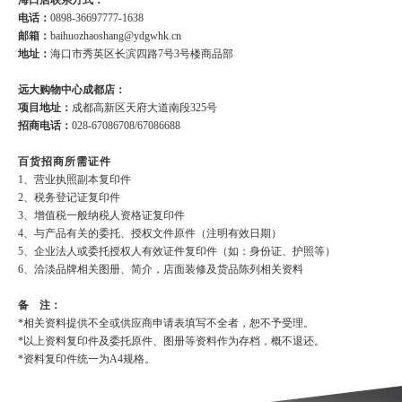
电话：
0898-36697777-1638
邮箱：
baihuozhaoshang@ydgwhk.cn
地址：
海口市秀英区长滨四路7号3号楼商品部
远大购物中心成都店：
项目地址：
成都高新区天府大道南段325号
招商电话：
028-67086708/67086688
百货招商所需证件
1、营业执照副本复印件
2、税务登记证复印件
3、增值税一般纳税人资格证复印件
4、与产品有关的委托、授权文件原件（注明有效日期）
5、企业法人或委托授权人有效证件复印件（如：身份证、护照等）
6、洽淡品牌相关图册、简介，店面装修及货品陈列相关资料
备 注：
*相关资料提供不全或供应商申请表填写不全者，恕不予受理。
*以上资料复印件及委托原件、图册等资料作为存档，概不退还。
*资料复印件统一为A4规格。